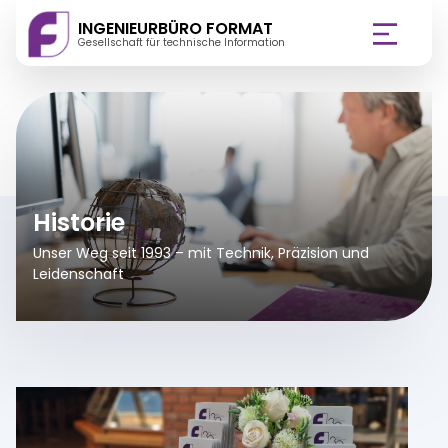
INGENIEURBÜRO FORMAT
Gesellschaft für technische Information
(AKTUELLE SEITE)
ÜBER UNS
LEISTUNGEN
REFERENZEN
Historie
Unser Weg seit 1993 – mit Technik, Präzision und
KARRIERE
Leidenschaft
QUANOS
KONTAKT