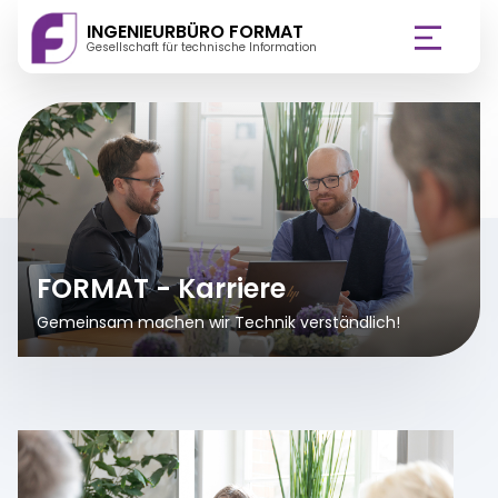
INGENIEURBÜRO FORMAT
Gesellschaft für technische Information
ÜBER UNS
LEISTUNGEN
REFERENZEN
FORMAT - Karriere
(AKTUELLE SEITE)
KARRIERE
Gemeinsam machen wir Technik verständlich!
QUANOS
KONTAKT